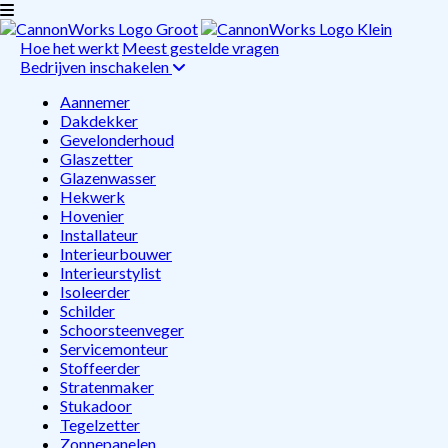
Hoe het werkt
Meest gestelde vragen
Bedrijven inschakelen
Aannemer
Dakdekker
Gevelonderhoud
Glaszetter
Glazenwasser
Hekwerk
Hovenier
Installateur
Interieurbouwer
Interieurstylist
Isoleerder
Schilder
Schoorsteenveger
Servicemonteur
Stoffeerder
Stratenmaker
Stukadoor
Tegelzetter
Zonnepanelen