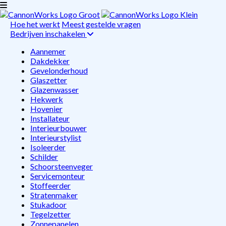
Hoe het werkt
Meest gestelde vragen
Bedrijven inschakelen
Aannemer
Dakdekker
Gevelonderhoud
Glaszetter
Glazenwasser
Hekwerk
Hovenier
Installateur
Interieurbouwer
Interieurstylist
Isoleerder
Schilder
Schoorsteenveger
Servicemonteur
Stoffeerder
Stratenmaker
Stukadoor
Tegelzetter
Zonnepanelen