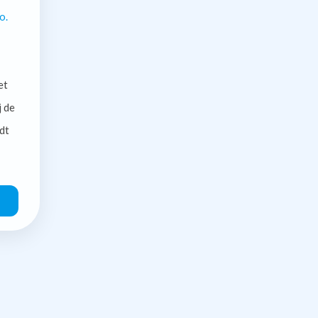
o.
et
j de
dt