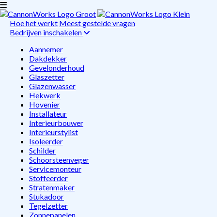
Hoe het werkt
Meest gestelde vragen
Bedrijven inschakelen
Aannemer
Dakdekker
Gevelonderhoud
Glaszetter
Glazenwasser
Hekwerk
Hovenier
Installateur
Interieurbouwer
Interieurstylist
Isoleerder
Schilder
Schoorsteenveger
Servicemonteur
Stoffeerder
Stratenmaker
Stukadoor
Tegelzetter
Zonnepanelen