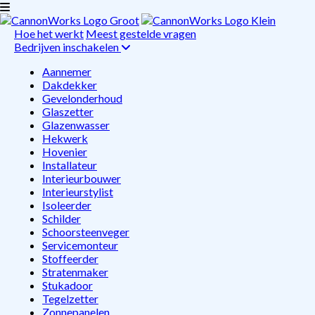
Hoe het werkt
Meest gestelde vragen
Bedrijven inschakelen
Aannemer
Dakdekker
Gevelonderhoud
Glaszetter
Glazenwasser
Hekwerk
Hovenier
Installateur
Interieurbouwer
Interieurstylist
Isoleerder
Schilder
Schoorsteenveger
Servicemonteur
Stoffeerder
Stratenmaker
Stukadoor
Tegelzetter
Zonnepanelen