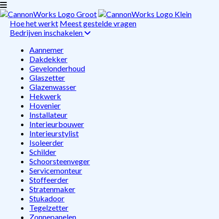
Hoe het werkt
Meest gestelde vragen
Bedrijven inschakelen
Aannemer
Dakdekker
Gevelonderhoud
Glaszetter
Glazenwasser
Hekwerk
Hovenier
Installateur
Interieurbouwer
Interieurstylist
Isoleerder
Schilder
Schoorsteenveger
Servicemonteur
Stoffeerder
Stratenmaker
Stukadoor
Tegelzetter
Zonnepanelen