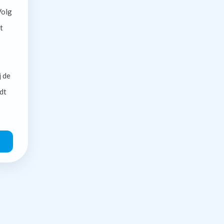
olg
t
j de
dt