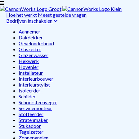
Hoe het werkt
Meest gestelde vragen
Bedrijven inschakelen
Aannemer
Dakdekker
Gevelonderhoud
Glaszetter
Glazenwasser
Hekwerk
Hovenier
Installateur
Interieurbouwer
Interieurstylist
Isoleerder
Schilder
Schoorsteenveger
Servicemonteur
Stoffeerder
Stratenmaker
Stukadoor
Tegelzetter
Zonnepanelen