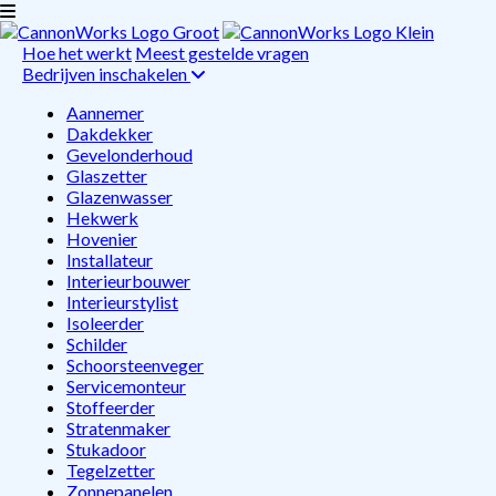
Hoe het werkt
Meest gestelde vragen
Bedrijven inschakelen
Aannemer
Dakdekker
Gevelonderhoud
Glaszetter
Glazenwasser
Hekwerk
Hovenier
Installateur
Interieurbouwer
Interieurstylist
Isoleerder
Schilder
Schoorsteenveger
Servicemonteur
Stoffeerder
Stratenmaker
Stukadoor
Tegelzetter
Zonnepanelen