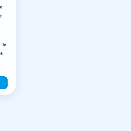
g
t
j de
dt