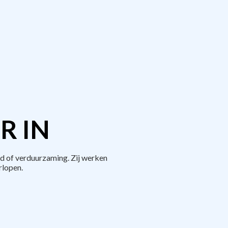
R IN
d of verduurzaming. Zij werken
rlopen.