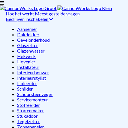
Hoe het werkt
Meest gestelde vragen
Bedrijven inschakelen
Aannemer
Dakdekker
Gevelonderhoud
Glaszetter
Glazenwasser
Hekwerk
Hovenier
Installateur
Interieurbouwer
Interieurstylist
Isoleerder
Schilder
Schoorsteenveger
Servicemonteur
Stoffeerder
Stratenmaker
Stukadoor
Tegelzetter
Zonnepanelen