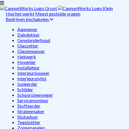
Hoe het werkt
Meest gestelde vragen
Bedrijven inschakelen
Aannemer
Dakdekker
Gevelonderhoud
Glaszetter
Glazenwasser
Hekwerk
Hovenier
Installateur
Interieurbouwer
Interieurstylist
Isoleerder
Schilder
Schoorsteenveger
Servicemonteur
Stoffeerder
Stratenmaker
Stukadoor
Tegelzetter
Zonnepanelen