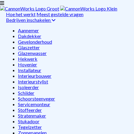
Hoe het werkt
Meest gestelde vragen
Bedrijven inschakelen
Aannemer
Dakdekker
Gevelonderhoud
Glaszetter
Glazenwasser
Hekwerk
Hovenier
Installateur
Interieurbouwer
Interieurstylist
Isoleerder
Schilder
Schoorsteenveger
Servicemonteur
Stoffeerder
Stratenmaker
Stukadoor
Tegelzetter
Zonnepanelen