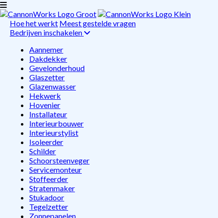
Hoe het werkt
Meest gestelde vragen
Bedrijven inschakelen
Aannemer
Dakdekker
Gevelonderhoud
Glaszetter
Glazenwasser
Hekwerk
Hovenier
Installateur
Interieurbouwer
Interieurstylist
Isoleerder
Schilder
Schoorsteenveger
Servicemonteur
Stoffeerder
Stratenmaker
Stukadoor
Tegelzetter
Zonnepanelen