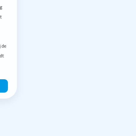
g
t
j de
dt