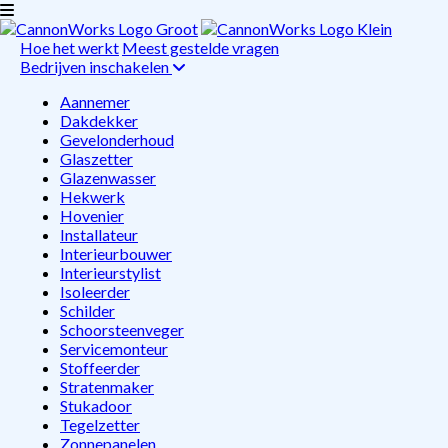
Hoe het werkt
Meest gestelde vragen
Bedrijven inschakelen
Aannemer
Dakdekker
Gevelonderhoud
Glaszetter
Glazenwasser
Hekwerk
Hovenier
Installateur
Interieurbouwer
Interieurstylist
Isoleerder
Schilder
Schoorsteenveger
Servicemonteur
Stoffeerder
Stratenmaker
Stukadoor
Tegelzetter
Zonnepanelen