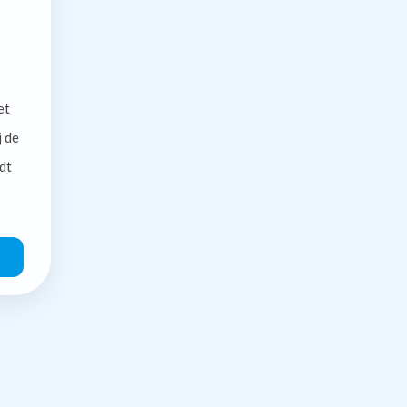
et
j de
dt