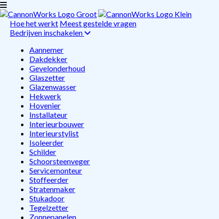
Hoe het werkt
Meest gestelde vragen
Bedrijven inschakelen
Aannemer
Dakdekker
Gevelonderhoud
Glaszetter
Glazenwasser
Hekwerk
Hovenier
Installateur
Interieurbouwer
Interieurstylist
Isoleerder
Schilder
Schoorsteenveger
Servicemonteur
Stoffeerder
Stratenmaker
Stukadoor
Tegelzetter
Zonnepanelen