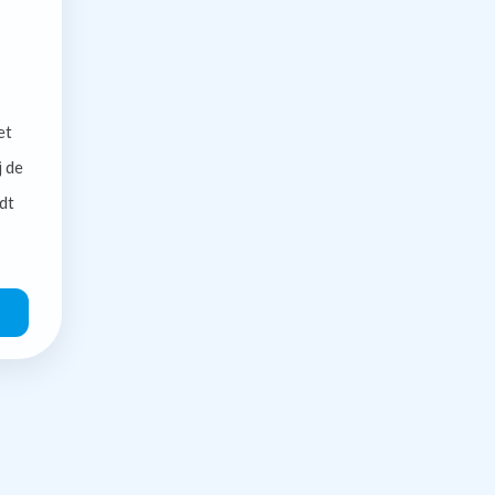
et
j de
dt