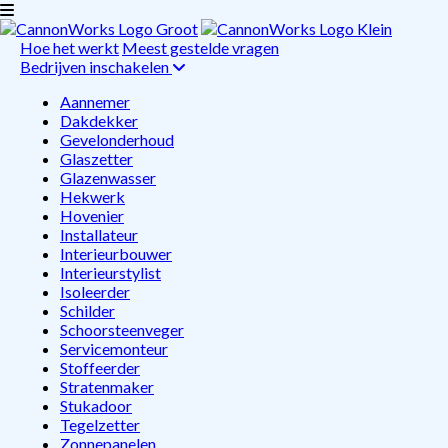
Hoe het werkt
Meest gestelde vragen
Bedrijven inschakelen
Aannemer
Dakdekker
Gevelonderhoud
Glaszetter
Glazenwasser
Hekwerk
Hovenier
Installateur
Interieurbouwer
Interieurstylist
Isoleerder
Schilder
Schoorsteenveger
Servicemonteur
Stoffeerder
Stratenmaker
Stukadoor
Tegelzetter
Zonnepanelen