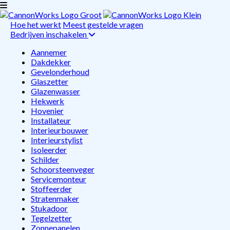
Hoe het werkt
Meest gestelde vragen
Bedrijven inschakelen
Aannemer
Dakdekker
Gevelonderhoud
Glaszetter
Glazenwasser
Hekwerk
Hovenier
Installateur
Interieurbouwer
Interieurstylist
Isoleerder
Schilder
Schoorsteenveger
Servicemonteur
Stoffeerder
Stratenmaker
Stukadoor
Tegelzetter
Zonnepanelen