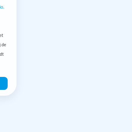
io.
et
j de
dt