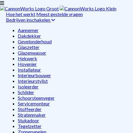
Hoe het werkt
Meest gestelde vragen
Bedrijven inschakelen
Aannemer
Dakdekker
Gevelonderhoud
Glaszetter
Glazenwasser
Hekwerk
Hovenier
Installateur
Interieurbouwer
Interieurstylist
Isoleerder
Schilder
Schoorsteenveger
Servicemonteur
Stoffeerder
Stratenmaker
Stukadoor
Tegelzetter
Zonnepanelen