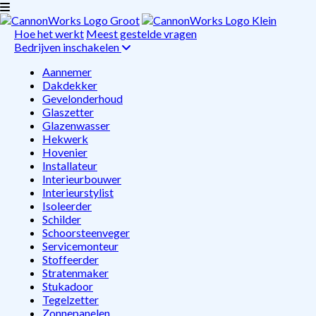
Hoe het werkt
Meest gestelde vragen
Bedrijven inschakelen
Aannemer
Dakdekker
Gevelonderhoud
Glaszetter
Glazenwasser
Hekwerk
Hovenier
Installateur
Interieurbouwer
Interieurstylist
Isoleerder
Schilder
Schoorsteenveger
Servicemonteur
Stoffeerder
Stratenmaker
Stukadoor
Tegelzetter
Zonnepanelen