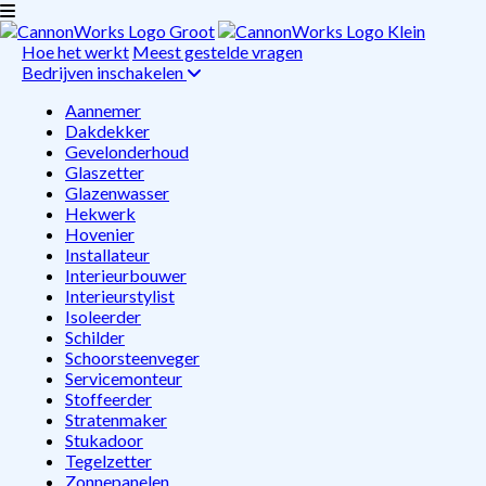
Hoe het werkt
Meest gestelde vragen
Bedrijven inschakelen
Aannemer
Dakdekker
Gevelonderhoud
Glaszetter
Glazenwasser
Hekwerk
Hovenier
Installateur
Interieurbouwer
Interieurstylist
Isoleerder
Schilder
Schoorsteenveger
Servicemonteur
Stoffeerder
Stratenmaker
Stukadoor
Tegelzetter
Zonnepanelen