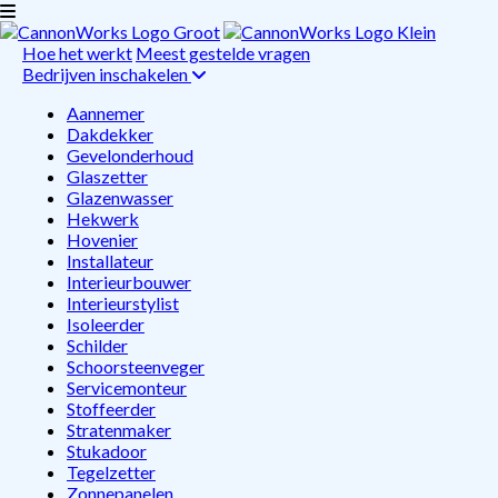
Hoe het werkt
Meest gestelde vragen
Bedrijven inschakelen
Aannemer
Dakdekker
Gevelonderhoud
Glaszetter
Glazenwasser
Hekwerk
Hovenier
Installateur
Interieurbouwer
Interieurstylist
Isoleerder
Schilder
Schoorsteenveger
Servicemonteur
Stoffeerder
Stratenmaker
Stukadoor
Tegelzetter
Zonnepanelen