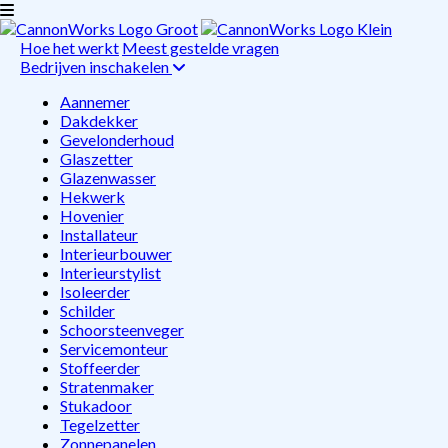
Hoe het werkt
Meest gestelde vragen
Bedrijven inschakelen
Aannemer
Dakdekker
Gevelonderhoud
Glaszetter
Glazenwasser
Hekwerk
Hovenier
Installateur
Interieurbouwer
Interieurstylist
Isoleerder
Schilder
Schoorsteenveger
Servicemonteur
Stoffeerder
Stratenmaker
Stukadoor
Tegelzetter
Zonnepanelen