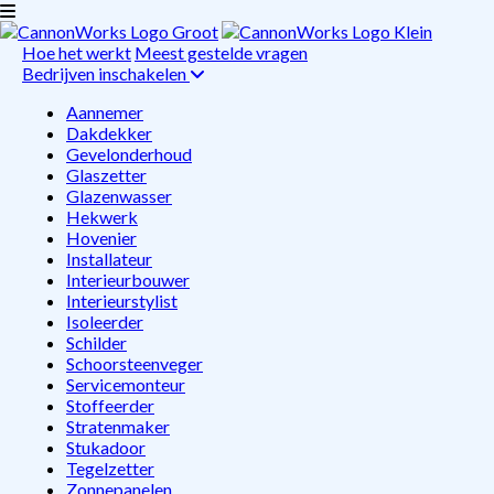
Hoe het werkt
Meest gestelde vragen
Bedrijven inschakelen
Aannemer
Dakdekker
Gevelonderhoud
Glaszetter
Glazenwasser
Hekwerk
Hovenier
Installateur
Interieurbouwer
Interieurstylist
Isoleerder
Schilder
Schoorsteenveger
Servicemonteur
Stoffeerder
Stratenmaker
Stukadoor
Tegelzetter
Zonnepanelen