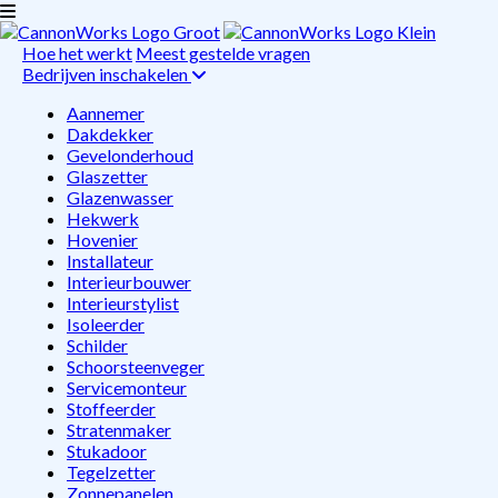
Hoe het werkt
Meest gestelde vragen
Bedrijven inschakelen
Aannemer
Dakdekker
Gevelonderhoud
Glaszetter
Glazenwasser
Hekwerk
Hovenier
Installateur
Interieurbouwer
Interieurstylist
Isoleerder
Schilder
Schoorsteenveger
Servicemonteur
Stoffeerder
Stratenmaker
Stukadoor
Tegelzetter
Zonnepanelen