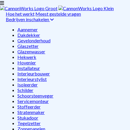
Hoe het werkt
Meest gestelde vragen
Bedrijven inschakelen
Aannemer
Dakdekker
Gevelonderhoud
Glaszetter
Glazenwasser
Hekwerk
Hovenier
Installateur
Interieurbouwer
Interieurstylist
Isoleerder
Schilder
Schoorsteenveger
Servicemonteur
Stoffeerder
Stratenmaker
Stukadoor
Tegelzetter
Zonnepanelen