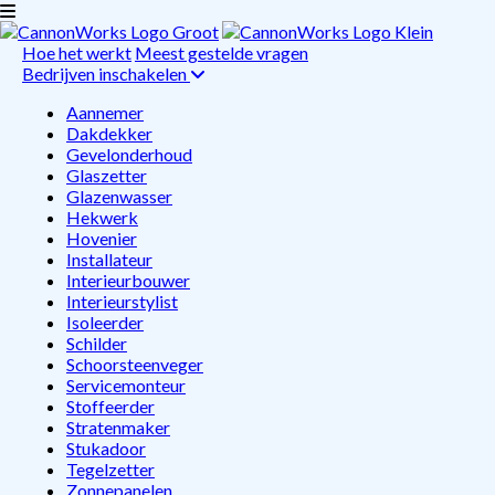
Hoe het werkt
Meest gestelde vragen
Bedrijven inschakelen
Aannemer
Dakdekker
Gevelonderhoud
Glaszetter
Glazenwasser
Hekwerk
Hovenier
Installateur
Interieurbouwer
Interieurstylist
Isoleerder
Schilder
Schoorsteenveger
Servicemonteur
Stoffeerder
Stratenmaker
Stukadoor
Tegelzetter
Zonnepanelen