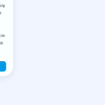
olg
t
j de
dt