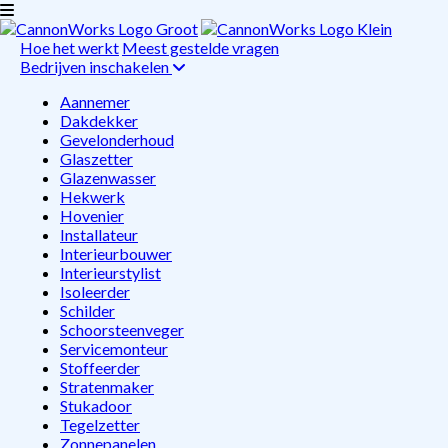
Hoe het werkt
Meest gestelde vragen
Bedrijven inschakelen
Aannemer
Dakdekker
Gevelonderhoud
Glaszetter
Glazenwasser
Hekwerk
Hovenier
Installateur
Interieurbouwer
Interieurstylist
Isoleerder
Schilder
Schoorsteenveger
Servicemonteur
Stoffeerder
Stratenmaker
Stukadoor
Tegelzetter
Zonnepanelen