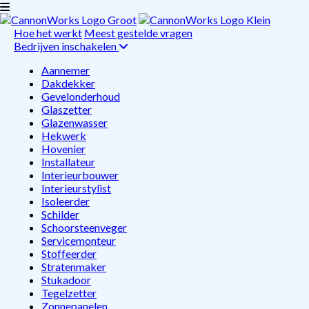
Hoe het werkt
Meest gestelde vragen
Bedrijven inschakelen
Aannemer
Dakdekker
Gevelonderhoud
Glaszetter
Glazenwasser
Hekwerk
Hovenier
Installateur
Interieurbouwer
Interieurstylist
Isoleerder
Schilder
Schoorsteenveger
Servicemonteur
Stoffeerder
Stratenmaker
Stukadoor
Tegelzetter
Zonnepanelen