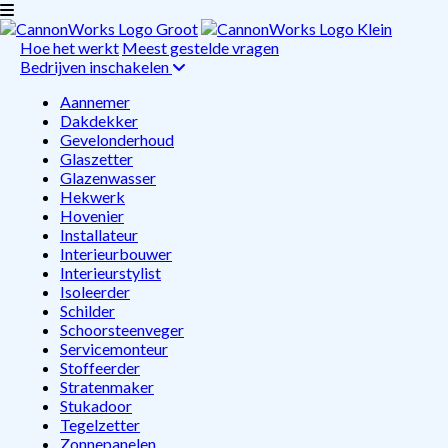
Hoe het werkt
Meest gestelde vragen
Bedrijven inschakelen
Aannemer
Dakdekker
Gevelonderhoud
Glaszetter
Glazenwasser
Hekwerk
Hovenier
Installateur
Interieurbouwer
Interieurstylist
Isoleerder
Schilder
Schoorsteenveger
Servicemonteur
Stoffeerder
Stratenmaker
Stukadoor
Tegelzetter
Zonnepanelen