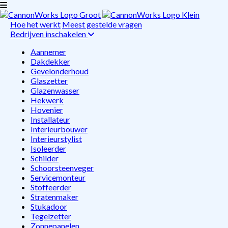
Hoe het werkt
Meest gestelde vragen
Bedrijven inschakelen
Aannemer
Dakdekker
Gevelonderhoud
Glaszetter
Glazenwasser
Hekwerk
Hovenier
Installateur
Interieurbouwer
Interieurstylist
Isoleerder
Schilder
Schoorsteenveger
Servicemonteur
Stoffeerder
Stratenmaker
Stukadoor
Tegelzetter
Zonnepanelen