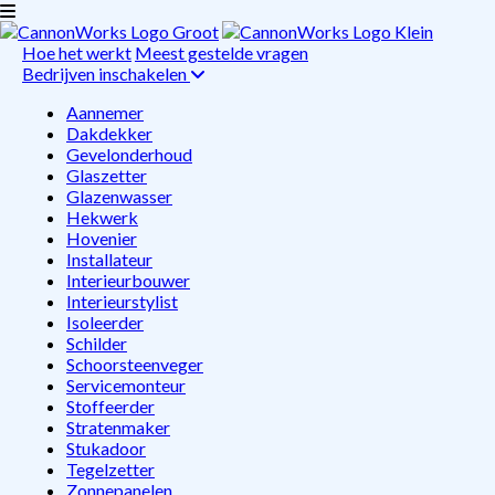
Hoe het werkt
Meest gestelde vragen
Bedrijven inschakelen
Aannemer
Dakdekker
Gevelonderhoud
Glaszetter
Glazenwasser
Hekwerk
Hovenier
Installateur
Interieurbouwer
Interieurstylist
Isoleerder
Schilder
Schoorsteenveger
Servicemonteur
Stoffeerder
Stratenmaker
Stukadoor
Tegelzetter
Zonnepanelen