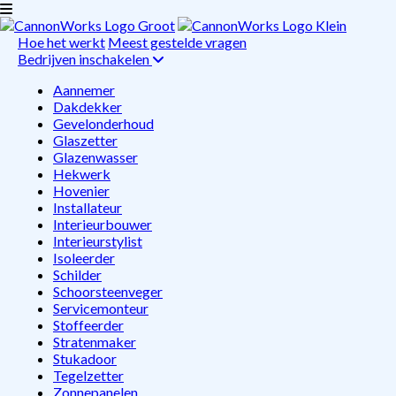
Hoe het werkt
Meest gestelde vragen
Bedrijven inschakelen
Aannemer
Dakdekker
Gevelonderhoud
Glaszetter
Glazenwasser
Hekwerk
Hovenier
Installateur
Interieurbouwer
Interieurstylist
Isoleerder
Schilder
Schoorsteenveger
Servicemonteur
Stoffeerder
Stratenmaker
Stukadoor
Tegelzetter
Zonnepanelen