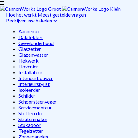
Hoe het werkt
Meest gestelde vragen
Bedrijven inschakelen
Aannemer
Dakdekker
Gevelonderhoud
Glaszetter
Glazenwasser
Hekwerk
Hovenier
Installateur
Interieurbouwer
Interieurstylist
Isoleerder
Schilder
Schoorsteenveger
Servicemonteur
Stoffeerder
Stratenmaker
Stukadoor
Tegelzetter
Zonnepanelen