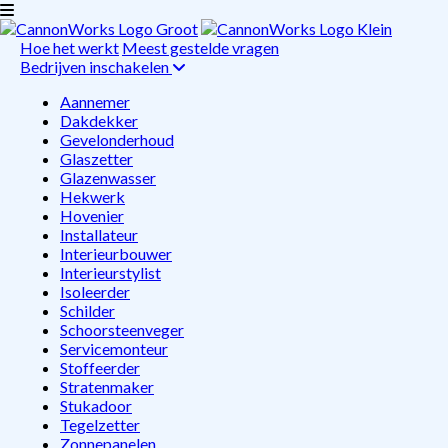
Hoe het werkt
Meest gestelde vragen
Bedrijven inschakelen
Aannemer
Dakdekker
Gevelonderhoud
Glaszetter
Glazenwasser
Hekwerk
Hovenier
Installateur
Interieurbouwer
Interieurstylist
Isoleerder
Schilder
Schoorsteenveger
Servicemonteur
Stoffeerder
Stratenmaker
Stukadoor
Tegelzetter
Zonnepanelen