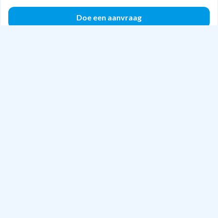
Doe een aanvraag
Areha Holding B.V.
Bladel
Gespecialiseerd in:
Brandbeveiligingsinstallatie
Verlichting
Zonnepanelen
Domotica (elektrische besturing op afstand)
Doe een aanvraag