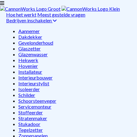
Hoe het werkt
Meest gestelde vragen
Bedrijven inschakelen
Aannemer
Dakdekker
Gevelonderhoud
Glaszetter
Glazenwasser
Hekwerk
Hovenier
Installateur
Interieurbouwer
Interieurstylist
Isoleerder
Schilder
Schoorsteenveger
Servicemonteur
Stoffeerder
Stratenmaker
Stukadoor
Tegelzetter
Zonnepanelen