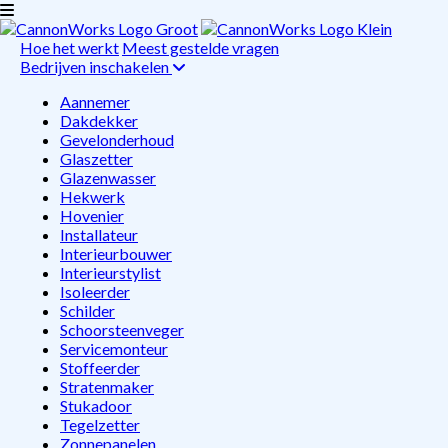
Hoe het werkt
Meest gestelde vragen
Bedrijven inschakelen
Aannemer
Dakdekker
Gevelonderhoud
Glaszetter
Glazenwasser
Hekwerk
Hovenier
Installateur
Interieurbouwer
Interieurstylist
Isoleerder
Schilder
Schoorsteenveger
Servicemonteur
Stoffeerder
Stratenmaker
Stukadoor
Tegelzetter
Zonnepanelen