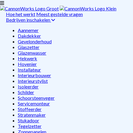
Hoe het werkt
Meest gestelde vragen
Bedrijven inschakelen
Aannemer
Dakdekker
Gevelonderhoud
Glaszetter
Glazenwasser
Hekwerk
Hovenier
Installateur
Interieurbouwer
Interieurstylist
Isoleerder
Schilder
Schoorsteenveger
Servicemonteur
Stoffeerder
Stratenmaker
Stukadoor
Tegelzetter
Zonnepanelen