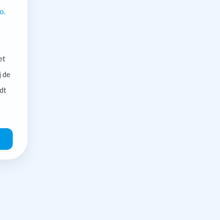
o.
et
j de
dt