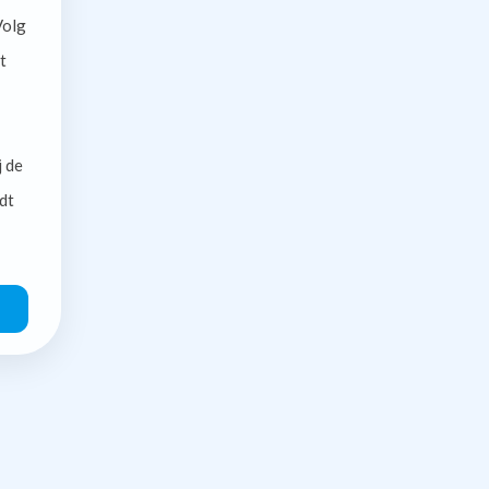
olg
t
j de
dt