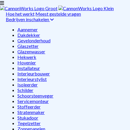
Hoe het werkt
Meest gestelde vragen
Bedrijven inschakelen
Aannemer
Dakdekker
Gevelonderhoud
Glaszetter
Glazenwasser
Hekwerk
Hovenier
Installateur
Interieurbouwer
Interieurstylist
Isoleerder
Schilder
Schoorsteenveger
Servicemonteur
Stoffeerder
Stratenmaker
Stukadoor
Tegelzetter
Zonnepanelen