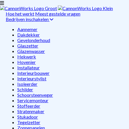
Hoe het werkt
Meest gestelde vragen
Bedrijven inschakelen
Aannemer
Dakdekker
Gevelonderhoud
Glaszetter
Glazenwasser
Hekwerk
Hovenier
Installateur
Interieurbouwer
Interieurstylist
Isoleerder
Schilder
Schoorsteenveger
Servicemonteur
Stoffeerder
Stratenmaker
Stukadoor
Tegelzetter
Zonnepanelen