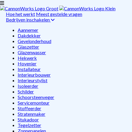
Hoe het werkt
Meest gestelde vragen
Bedrijven inschakelen
Aannemer
Dakdekker
Gevelonderhoud
Glaszetter
Glazenwasser
Hekwerk
Hovenier
Installateur
Interieurbouwer
Interieurstylist
Isoleerder
Schilder
Schoorsteenveger
Servicemonteur
Stoffeerder
Stratenmaker
Stukadoor
Tegelzetter
Zonnepanelen