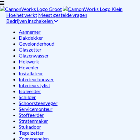
Hoe het werkt
Meest gestelde vragen
Bedrijven inschakelen
Aannemer
Dakdekker
Gevelonderhoud
Glaszetter
Glazenwasser
Hekwerk
Hovenier
Installateur
Interieurbouwer
Interieurstylist
Isoleerder
Schilder
Schoorsteenveger
Servicemonteur
Stoffeerder
Stratenmaker
Stukadoor
Tegelzetter
Zonnepanelen