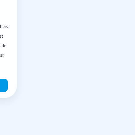
trak
et
j de
dt
O