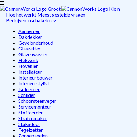
Hoe het werkt
Meest gestelde vragen
Bedrijven inschakelen
Aannemer
Dakdekker
Gevelonderhoud
Glaszetter
Glazenwasser
Hekwerk
Hovenier
Installateur
Interieurbouwer
Interieurstylist
Isoleerder
Schilder
Schoorsteenveger
Servicemonteur
Stoffeerder
Stratenmaker
Stukadoor
Tegelzetter
Zonnepanelen