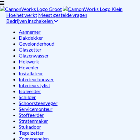
Hoe het werkt
Meest gestelde vragen
Bedrijven inschakelen
Aannemer
Dakdekker
Gevelonderhoud
Glaszetter
Glazenwasser
Hekwerk
Hovenier
Installateur
Interieurbouwer
Interieurstylist
Isoleerder
Schilder
Schoorsteenveger
Servicemonteur
Stoffeerder
Stratenmaker
Stukadoor
Tegelzetter
Zonnepanelen