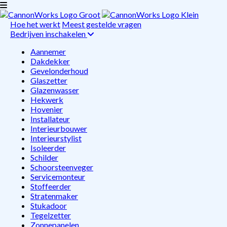
Hoe het werkt
Meest gestelde vragen
Bedrijven inschakelen
Aannemer
Dakdekker
Gevelonderhoud
Glaszetter
Glazenwasser
Hekwerk
Hovenier
Installateur
Interieurbouwer
Interieurstylist
Isoleerder
Schilder
Schoorsteenveger
Servicemonteur
Stoffeerder
Stratenmaker
Stukadoor
Tegelzetter
Zonnepanelen