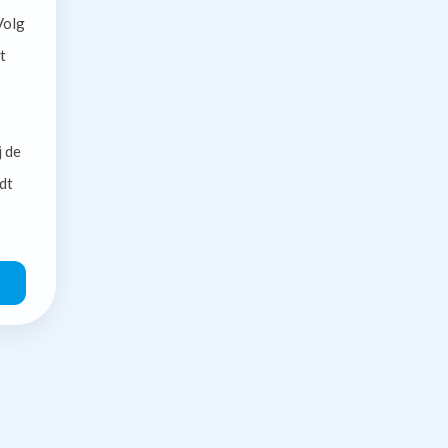
olg
t
j de
dt