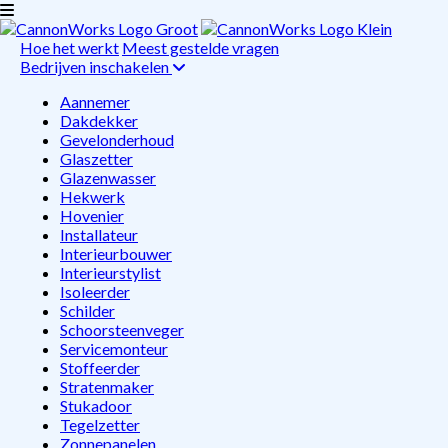
Hoe het werkt
Meest gestelde vragen
Bedrijven inschakelen
Aannemer
Dakdekker
Gevelonderhoud
Glaszetter
Glazenwasser
Hekwerk
Hovenier
Installateur
Interieurbouwer
Interieurstylist
Isoleerder
Schilder
Schoorsteenveger
Servicemonteur
Stoffeerder
Stratenmaker
Stukadoor
Tegelzetter
Zonnepanelen