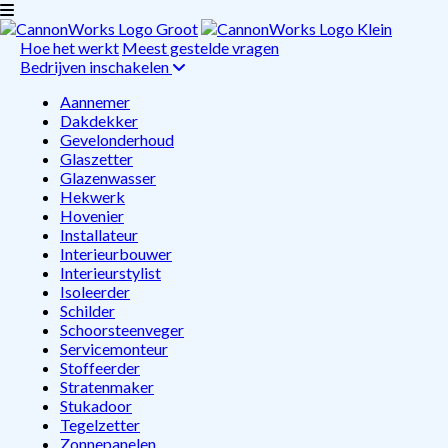
Hoe het werkt
Meest gestelde vragen
Bedrijven inschakelen
Aannemer
Dakdekker
Gevelonderhoud
Glaszetter
Glazenwasser
Hekwerk
Hovenier
Installateur
Interieurbouwer
Interieurstylist
Isoleerder
Schilder
Schoorsteenveger
Servicemonteur
Stoffeerder
Stratenmaker
Stukadoor
Tegelzetter
Zonnepanelen