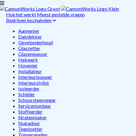
Hoe het werkt
Meest gestelde vragen
Bedrijven inschakelen
Aannemer
Dakdekker
Gevelonderhoud
Glaszetter
Glazenwasser
Hekwerk
Hovenier
Installateur
Interieurbouwer
Interieurstylist
Isoleerder
Schilder
Schoorsteenveger
Servicemonteur
Stoffeerder
Stratenmaker
Stukadoor
Tegelzetter
Zonnepanelen