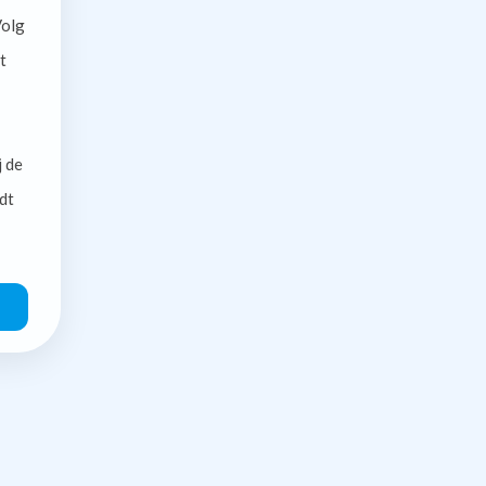
olg
t
j de
dt