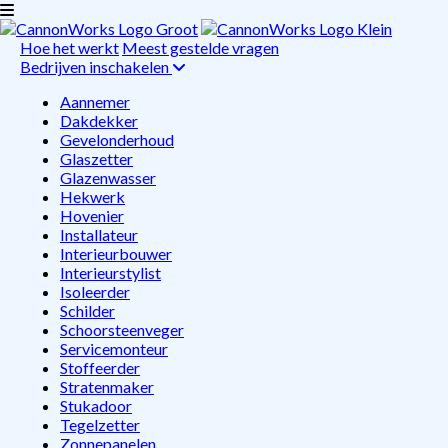
Hoe het werkt
Meest gestelde vragen
Bedrijven inschakelen
Aannemer
Dakdekker
Gevelonderhoud
Glaszetter
Glazenwasser
Hekwerk
Hovenier
Installateur
Interieurbouwer
Interieurstylist
Isoleerder
Schilder
Schoorsteenveger
Servicemonteur
Stoffeerder
Stratenmaker
Stukadoor
Tegelzetter
Zonnepanelen