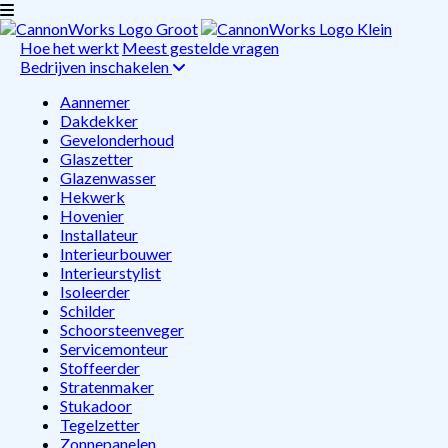
Hoe het werkt
Meest gestelde vragen
Bedrijven inschakelen
Aannemer
Dakdekker
Gevelonderhoud
Glaszetter
Glazenwasser
Hekwerk
Hovenier
Installateur
Interieurbouwer
Interieurstylist
Isoleerder
Schilder
Schoorsteenveger
Servicemonteur
Stoffeerder
Stratenmaker
Stukadoor
Tegelzetter
Zonnepanelen