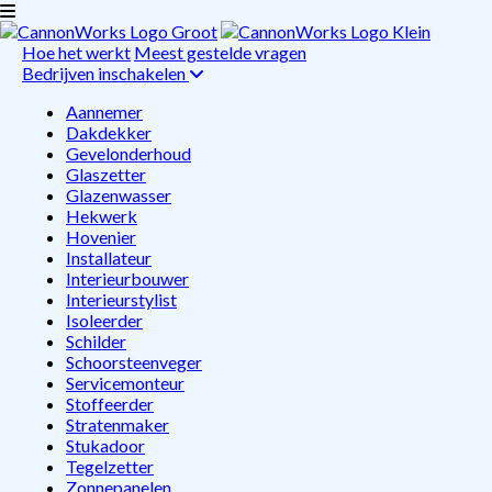
Hoe het werkt
Meest gestelde vragen
Bedrijven inschakelen
Aannemer
Dakdekker
Gevelonderhoud
Glaszetter
Glazenwasser
Hekwerk
Hovenier
Installateur
Interieurbouwer
Interieurstylist
Isoleerder
Schilder
Schoorsteenveger
Servicemonteur
Stoffeerder
Stratenmaker
Stukadoor
Tegelzetter
Zonnepanelen