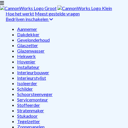
Hoe het werkt
Meest gestelde vragen
Bedrijven inschakelen
Aannemer
Dakdekker
Gevelonderhoud
Glaszetter
Glazenwasser
Hekwerk
Hovenier
Installateur
Interieurbouwer
Interieurstylist
Isoleerder
Schilder
Schoorsteenveger
Servicemonteur
Stoffeerder
Stratenmaker
Stukadoor
Tegelzetter
Zonnepanelen