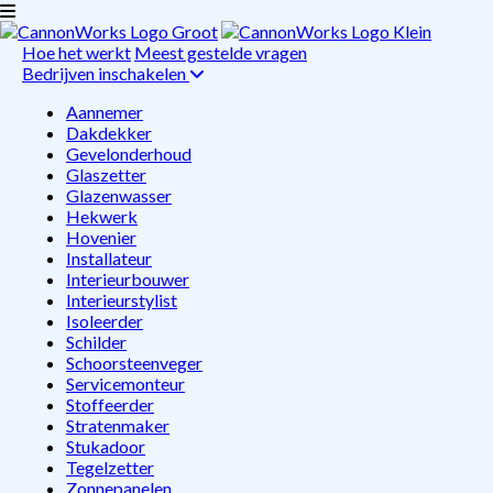
Hoe het werkt
Meest gestelde vragen
Bedrijven inschakelen
Aannemer
Dakdekker
Gevelonderhoud
Glaszetter
Glazenwasser
Hekwerk
Hovenier
Installateur
Interieurbouwer
Interieurstylist
Isoleerder
Schilder
Schoorsteenveger
Servicemonteur
Stoffeerder
Stratenmaker
Stukadoor
Tegelzetter
Zonnepanelen